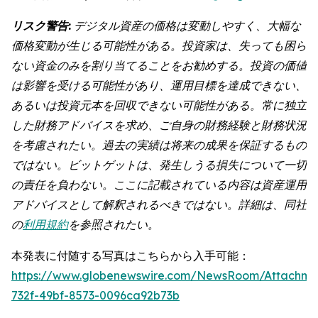
リスク警告:
デジタル資産の価格は変動しやすく、大幅な
価格変動が生じる可能性がある。投資家は、失っても困ら
ない資金のみを割り当てることをお勧めする。投資の価値
は影響を受ける可能性があり、運用目標を達成できない、
あるいは投資元本を回収できない可能性がある。常に独立
した財務アドバイスを求め、ご自身の財務経験と財務状況
を考慮されたい。過去の実績は将来の成果を保証するもの
ではない。ビットゲットは、発生しうる損失について一切
の責任を負わない。ここに記載されている内容は資産運用
アドバイスとして解釈されるべきではない。詳細は、同社
の
利用規約
を参照されたい。
本発表に付随する写真はこちらから入手可能：
https://www.globenewswire.com/NewsRoom/Attachme
732f-49bf-8573-0096ca92b73b