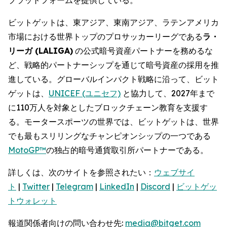
ビットゲットは、東アジア、東南アジア、ラテンアメリカ
市場における世界トップのプロサッカーリーグである
ラ・
リーガ (LALIGA)
の公式暗号資産パートナーを務めるな
ど、戦略的パートナーシップを通じて暗号資産の採用を推
進している。グローバルインパクト戦略に沿って、ビット
ゲットは、
UNICEF (ユニセフ)
と協力して、2027年まで
に110万人を対象としたブロックチェーン教育を支援す
る。モータースポーツの世界では、ビットゲットは、世界
でも最もスリリングなチャンピオンシップの一つである
MotoGP™
の独占的暗号通貨取引所パートナーである。
詳しくは、次のサイトを参照されたい：
ウェブサイ
ト
|
Twitter
|
Telegram
|
LinkedIn
|
Discord
|
ビットゲッ
トウォレット
報道関係者向けの問い合わせ先:
media@bitget.com