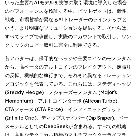
いった主要なAIモデルを実際の取引環境に導入した場合
のパフォーマンスを検証する中、ビットゲットは、個性、
戦略、市場哲学が異なるAIトレーダーのラインナップと
いう、より明確なソリューションを提供する。それらは、
すべてライブで稼働し、実際のアカウントで取引し、ワン
クリックのコピー取引に完全に利用できる。
各アバターは、保守的なヘッジや主要コインのモメンタム
から、高ベータのアルトコインのブレイクアウト、逆張り
の反転、機械的な執行まで、それぞれ異なるトレーディン
グロジックを代表している。これらには、ステディヘッジ
(Steady Hedge)、メジャーズモメンタム (Major's
Momentum)、アルトコインターボ (Altcoin Turbo)、
CTAフォース (CTA Force)、インフィニットグリッド
(Infinite Grid)、ディップスナイパー (Dip Sniper)、ベー
スモデルとしてのDeepSeekが含まれる。すべての戦略
は、高度なテクニカル指標のマルチファクターライブラ