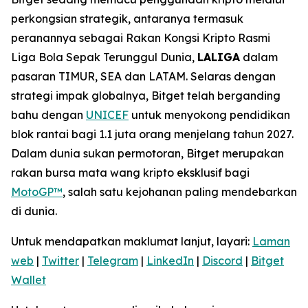
perkongsian strategik, antaranya termasuk
peranannya sebagai Rakan Kongsi Kripto Rasmi
Liga Bola Sepak Terunggul Dunia,
LALIGA
dalam
pasaran TIMUR, SEA dan LATAM. Selaras dengan
strategi impak globalnya, Bitget telah berganding
bahu dengan
UNICEF
untuk menyokong pendidikan
blok rantai bagi 1.1 juta orang menjelang tahun 2027.
Dalam dunia sukan permotoran, Bitget merupakan
rakan bursa mata wang kripto eksklusif bagi
MotoGP™
, salah satu kejohanan paling mendebarkan
di dunia.
Untuk mendapatkan maklumat lanjut, layari:
Laman
web
|
Twitter
|
Telegram
|
LinkedIn
|
Discord
|
Bitget
Wallet