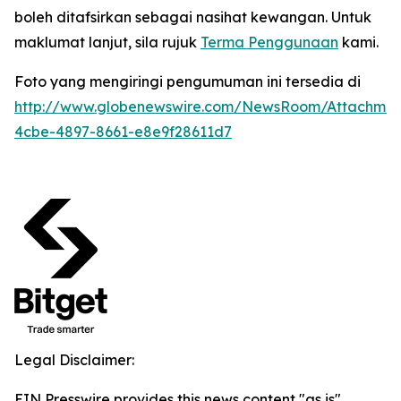
boleh ditafsirkan sebagai nasihat kewangan. Untuk
maklumat lanjut, sila rujuk
Terma Penggunaan
kami.
Foto yang mengiringi pengumuman ini tersedia di
http://www.globenewswire.com/NewsRoom/Attachme
4cbe-4897-8661-e8e9f28611d7
Legal Disclaimer:
EIN Presswire provides this news content "as is"